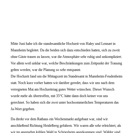
Mitte Juni habe ich die standesamtliche Hochzeit von Haley und Lennart in
Mannheim begleitet. Da die beiden sich dazu entschieden hatten, sich zu zweit
ohne Gäste trauen zu lassen, war die Atmosphäre sehr ruhig und unkompliziert.
Vor allem weil unklar war, welche Beschränkungen zum Zeitpunkt der Trauung
gelten werden, war die Planung so sehr entspannt.
Die Hochzeit fand um die Mittagszeit im Standesamt in Mannheim-Feudenheim
statt. Noch kurz vorher hatten wir darüber geredet, dass wir uns nach dem
verregneten Mai am Hochzeitstag gutes Wetter wünschen. Dieser Wunsch
wurde mehr als übertroffen, mit 35°C hätte dann doch keiner von uns
gerechnet. So haben sich die zwei unter hochsommerlichen Temperaturen das
Ja-Wort gegeben.
Da direkt vor dem Rathaus ein Wochenmarkt aufgebaut war, sind wir
anschließend Richtung Heidelberg gefahren. Wir waren alle sehr erleichtert, als
wir im angenehm kühlen Wald in Schriesheim angekommen sind. Wälder sind